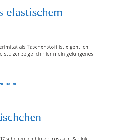
s elastischem
erimitat als Taschenstoff ist eigentlich
 stolzer zeige ich hier mein gelungenes
hen nähen
äschchen
Täschchen Ich bin ein rosa-rot & pink