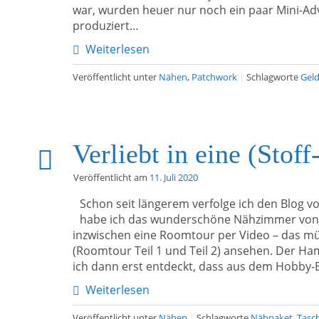
war, wurden heuer nur noch ein paar Mini-Ad
produziert…
Weiterlesen
Veröffentlicht unter
Nähen
,
Patchwork
|
Schlagworte
Geld
Verliebt in eine (Stoff
Veröffentlicht am
11. Juli 2020
Schon seit längerem verfolge ich den Blog 
habe ich das wunderschöne Nähzimmer von B
inzwischen eine Roomtour per Video – das mü
(Roomtour Teil 1 und Teil 2) ansehen. Der Ha
ich dann erst entdeckt, dass aus dem Hobby-
Weiterlesen
Veröffentlicht unter
Nähen
|
Schlagworte
Nähpaket
,
Tasc