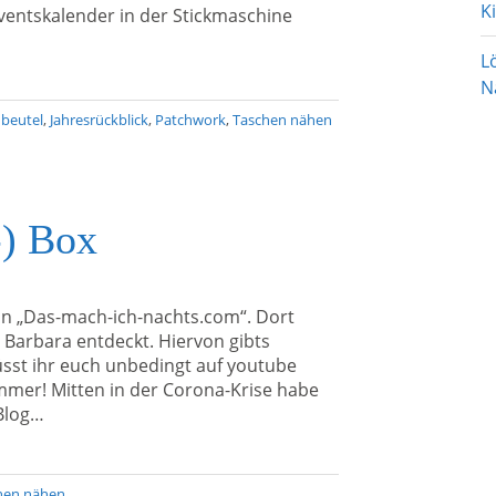
K
ventskalender in der Stickmaschine
L
N
beutel
,
Jahresrückblick
,
Patchwork
,
Taschen nähen
-) Box
von „Das-mach-ich-nachts.com“. Dort
arbara entdeckt. Hiervon gibts
sst ihr euch unbedingt auf youtube
mmer! Mitten in der Corona-Krise habe
Blog…
hen nähen