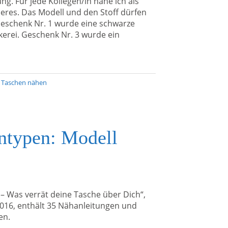
ung. Für jede Kollegen/in nähe ich als
res. Das Modell und den Stoff dürfen
 Geschenk Nr. 1 wurde eine schwarze
kerei. Geschenk Nr. 3 wurde ein
,
Taschen nähen
ntypen: Modell
– Was verrät deine Tasche über Dich“,
016, enthält 35 Nähanleitungen und
en.