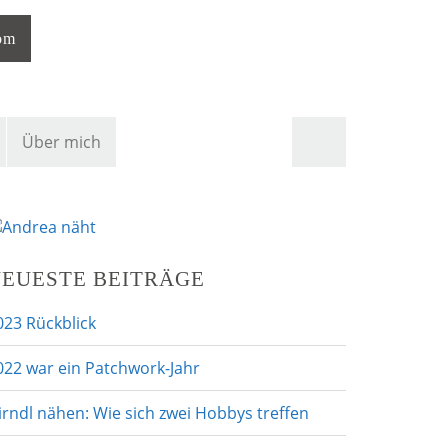
com
S
Über mich
u
c
h
e
n
a
EUESTE BEITRÄGE
c
h
023 Rückblick
:
022 war ein Patchwork-Jahr
irndl nähen: Wie sich zwei Hobbys treffen