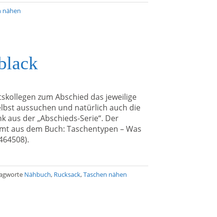
n nähen
black
itskollegen zum Abschied das jeweilige
elbst aussuchen und natürlich auch die
enk aus der „Abschieds-Serie“. Der
ammt aus dem Buch: Taschentypen – Was
464508).
lagworte
Nähbuch
,
Rucksack
,
Taschen nähen