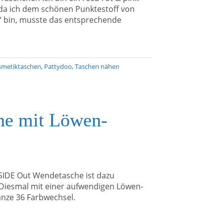
da ich dem schönen Punktestoff von
“ bin, musste das entsprechende
smetiktaschen
,
Pattydoo
,
Taschen nähen
he mit Löwen-
SIDE Out Wendetasche ist dazu
iesmal mit einer aufwendigen Löwen-
anze 36 Farbwechsel.