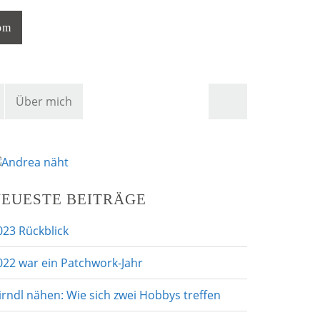
com
S
Über mich
u
c
h
e
n
a
EUESTE BEITRÄGE
c
h
023 Rückblick
:
022 war ein Patchwork-Jahr
irndl nähen: Wie sich zwei Hobbys treffen