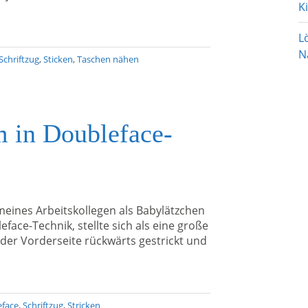
K
L
N
Schriftzug
,
Sticken
,
Taschen nähen
m in Doubleface-
ines Arbeitskollegen als Babylätzchen
face-Technik, stellte sich als eine große
 der Vorderseite rückwärts gestrickt und
eface
,
Schriftzug
,
Stricken