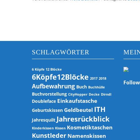
SCHLAGWÖRTER
MEI
6 Köpfe 12 Blöcke
6Köpfe12Blöcke
2017
2018
Follow
Aufbewahrung
Buch
Buchhülle
Buchvorstellung
CityHopper
Decke
Dirndl
Einkaufstasche
Doubleface
ITH
Geldbeutel
Geburtskissen
Jahresrückblick
Jahresquilt
Kosmetiktaschen
Kinderkissen
Kissen
Kunstleder
Namenskissen