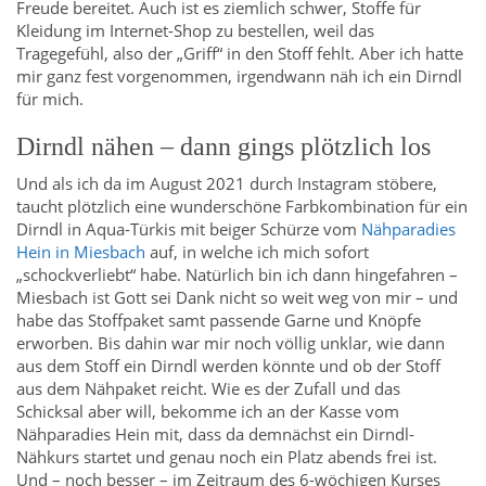
Freude bereitet. Auch ist es ziemlich schwer, Stoffe für
Kleidung im Internet-Shop zu bestellen, weil das
Tragegefühl, also der „Griff“ in den Stoff fehlt. Aber ich hatte
mir ganz fest vorgenommen, irgendwann näh ich ein Dirndl
für mich.
Dirndl nähen – dann gings plötzlich los
Und als ich da im August 2021 durch Instagram stöbere,
taucht plötzlich eine wunderschöne Farbkombination für ein
Dirndl in Aqua-Türkis mit beiger Schürze vom
Nähparadies
Hein in Miesbach
auf, in welche ich mich sofort
„schockverliebt“ habe. Natürlich bin ich dann hingefahren –
Miesbach ist Gott sei Dank nicht so weit weg von mir – und
habe das Stoffpaket samt passende Garne und Knöpfe
erworben. Bis dahin war mir noch völlig unklar, wie dann
aus dem Stoff ein Dirndl werden könnte und ob der Stoff
aus dem Nähpaket reicht. Wie es der Zufall und das
Schicksal aber will, bekomme ich an der Kasse vom
Nähparadies Hein mit, dass da demnächst ein Dirndl-
Nähkurs startet und genau noch ein Platz abends frei ist.
Und – noch besser – im Zeitraum des 6-wöchigen Kurses