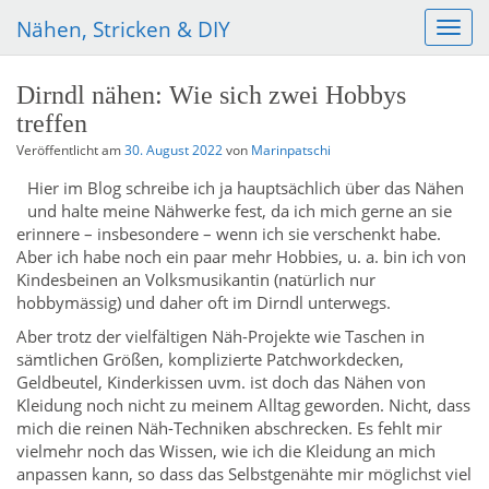
Nähen, Stricken & DIY
S
c
h
Dirndl nähen: Wie sich zwei Hobbys
a
treffen
l
t
Veröffentlicht am
30. August 2022
von
Marinpatschi
e
Hier im Blog schreibe ich ja hauptsächlich über das Nähen
N
und halte meine Nähwerke fest, da ich mich gerne an sie
a
erinnere – insbesondere – wenn ich sie verschenkt habe.
v
Aber ich habe noch ein paar mehr Hobbies, u. a. bin ich von
i
Kindesbeinen an Volksmusikantin (natürlich nur
g
hobbymässig) und daher oft im Dirndl unterwegs.
a
t
Aber trotz der vielfältigen Näh-Projekte wie Taschen in
i
sämtlichen Größen, komplizierte Patchworkdecken,
o
Geldbeutel, Kinderkissen uvm. ist doch das Nähen von
n
Kleidung noch nicht zu meinem Alltag geworden. Nicht, dass
mich die reinen Näh-Techniken abschrecken. Es fehlt mir
vielmehr noch das Wissen, wie ich die Kleidung an mich
anpassen kann, so dass das Selbstgenähte mir möglichst viel