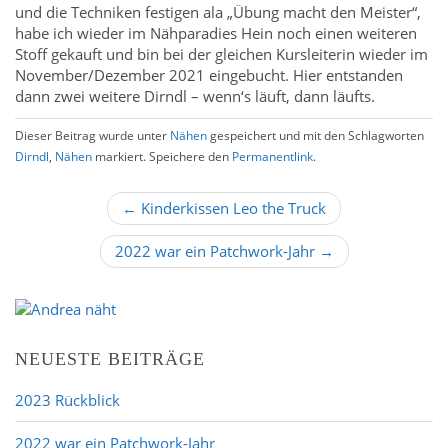
und die Techniken festigen ala „Übung macht den Meister“,
habe ich wieder im Nähparadies Hein noch einen weiteren
Stoff gekauft und bin bei der gleichen Kursleiterin wieder im
November/Dezember 2021 eingebucht. Hier entstanden
dann zwei weitere Dirndl – wenn‘s läuft, dann läufts.
Dieser Beitrag wurde unter
Nähen
gespeichert und mit den Schlagworten
Dirndl
,
Nähen
markiert. Speichere den
Permanentlink
.
B
← Kinderkissen Leo the Truck
e
2022 war ein Patchwork-Jahr →
i
t
r
a
g
NEUESTE BEITRÄGE
s
2023 Rückblick
n
a
2022 war ein Patchwork-Jahr