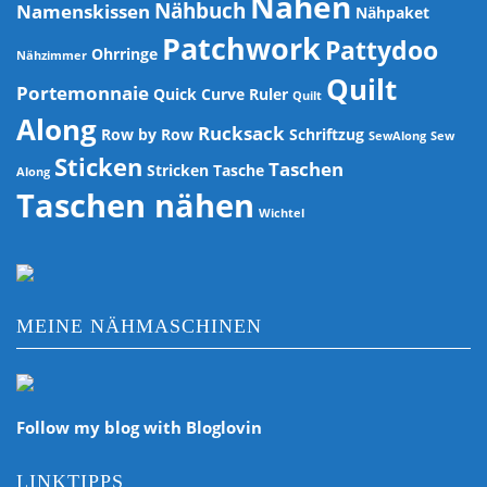
Nähen
Nähbuch
Namenskissen
Nähpaket
Patchwork
Pattydoo
Ohrringe
Nähzimmer
Quilt
Portemonnaie
Quick Curve Ruler
Quilt
Along
Rucksack
Row by Row
Schriftzug
SewAlong
Sew
Sticken
Taschen
Stricken
Tasche
Along
Taschen nähen
Wichtel
MEINE NÄHMASCHINEN
Follow my blog with Bloglovin
LINKTIPPS