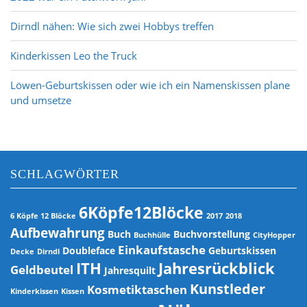
v
Dirndl nähen: Wie sich zwei Hobbys treffen
i
g
Kinderkissen Leo the Truck
a
t
Löwen-Geburtskissen oder wie ich ein Namenskissen plane
i
und umsetze
o
n
SCHLAGWÖRTER
6Köpfe12Blöcke
6 Köpfe 12 Blöcke
2017
2018
Aufbewahrung
Buch
Buchvorstellung
Buchhülle
CityHopper
Einkaufstasche
Doubleface
Geburtskissen
Decke
Dirndl
ITH
Jahresrückblick
Geldbeutel
Jahresquilt
Kunstleder
Kosmetiktaschen
Kinderkissen
Kissen