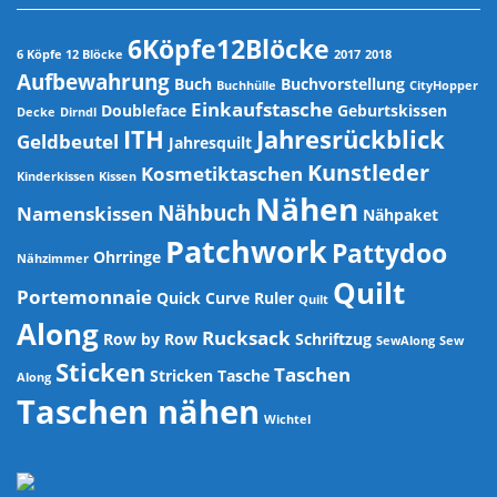
6Köpfe12Blöcke
6 Köpfe 12 Blöcke
2017
2018
Aufbewahrung
Buch
Buchvorstellung
Buchhülle
CityHopper
Einkaufstasche
Doubleface
Geburtskissen
Decke
Dirndl
ITH
Jahresrückblick
Geldbeutel
Jahresquilt
Kunstleder
Kosmetiktaschen
Kinderkissen
Kissen
Nähen
Nähbuch
Namenskissen
Nähpaket
Patchwork
Pattydoo
Ohrringe
Nähzimmer
Quilt
Portemonnaie
Quick Curve Ruler
Quilt
Along
Rucksack
Row by Row
Schriftzug
SewAlong
Sew
Sticken
Taschen
Stricken
Tasche
Along
Taschen nähen
Wichtel