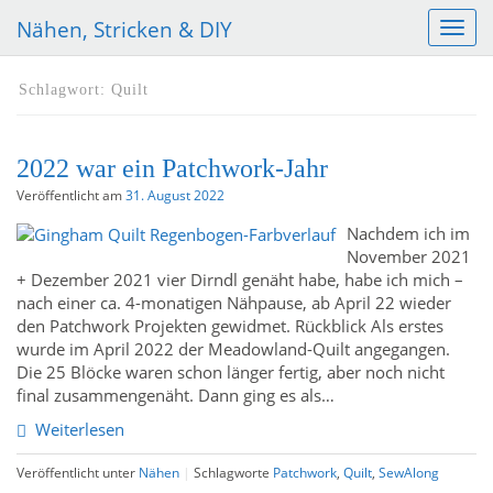
Nähen, Stricken & DIY
S
c
h
Schlagwort:
Quilt
a
l
t
2022 war ein Patchwork-Jahr
e
N
Veröffentlicht am
31. August 2022
a
Nachdem ich im
v
November 2021
i
+ Dezember 2021 vier Dirndl genäht habe, habe ich mich –
g
nach einer ca. 4-monatigen Nähpause, ab April 22 wieder
a
den Patchwork Projekten gewidmet. Rückblick Als erstes
t
wurde im April 2022 der Meadowland-Quilt angegangen.
i
Die 25 Blöcke waren schon länger fertig, aber noch nicht
o
final zusammengenäht. Dann ging es als…
n
Weiterlesen
Veröffentlicht unter
Nähen
|
Schlagworte
Patchwork
,
Quilt
,
SewAlong