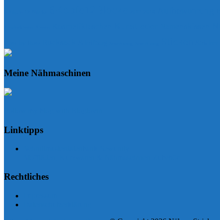
6Köpfe12Blöcke
Aufbewahrung
B
6 Köpfe 12 Blöcke
2017
2018
Kunstleder
N
Kosmetiktaschen
Namenskissen
Kinderkissen
Kissen
Sticken
Rucksack
Row by Row
Schriftzug
Stricken
SewAlong
Sew Along
Meine Nähmaschinen
Follow my blog with Bloglovin
Linktipps
Schnittmusterdatenbank Sewunity
Stoffläden, Kurzwaren & Nähmaschinen-Zubehör
Rechtliches
Impressum
Datenschutzerklärung