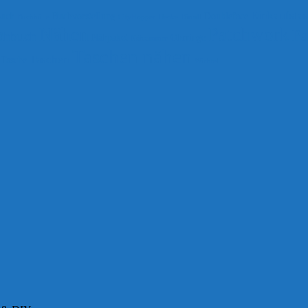
Einkaufsta
uch
Buchvorstellung
Doubleface
Buchhülle
CityHopper
Decke
Dirndl
Nähen
Patchwork
Pa
ähbuch
Nähpaket
Ohrringe
Nähzimmer
Taschen nähen
Taschen
Tasche
Wichtel