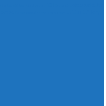
ITH
Jahresrückblick
sche
Geldbeutel
Geburtskissen
Jahresquilt
Quilt Along
ttydoo
Portemonnaie
Quick Curve Ruler
Quilt