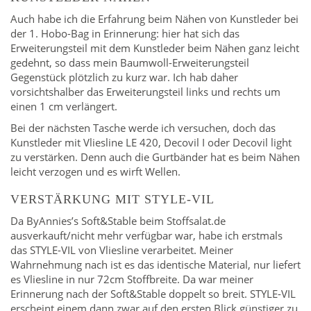
Auch habe ich die Erfahrung beim Nähen von Kunstleder bei
der 1. Hobo-Bag in Erinnerung: hier hat sich das
Erweiterungsteil mit dem Kunstleder beim Nähen ganz leicht
gedehnt, so dass mein Baumwoll-Erweiterungsteil
Gegenstück plötzlich zu kurz war. Ich hab daher
vorsichtshalber das Erweiterungsteil links und rechts um
einen 1 cm verlängert.
Bei der nächsten Tasche werde ich versuchen, doch das
Kunstleder mit Vliesline LE 420, Decovil I oder Decovil light
zu verstärken. Denn auch die Gurtbänder hat es beim Nähen
leicht verzogen und es wirft Wellen.
VERSTÄRKUNG MIT STYLE-VIL
Da ByAnnies’s Soft&Stable beim Stoffsalat.de
ausverkauft/nicht mehr verfügbar war, habe ich erstmals
das STYLE-VIL von Vliesline verarbeitet. Meiner
Wahrnehmung nach ist es das identische Material, nur liefert
es Vliesline in nur 72cm Stoffbreite. Da war meiner
Erinnerung nach der Soft&Stable doppelt so breit. STYLE-VIL
erscheint einem dann zwar auf den ersten Blick günstiger zu