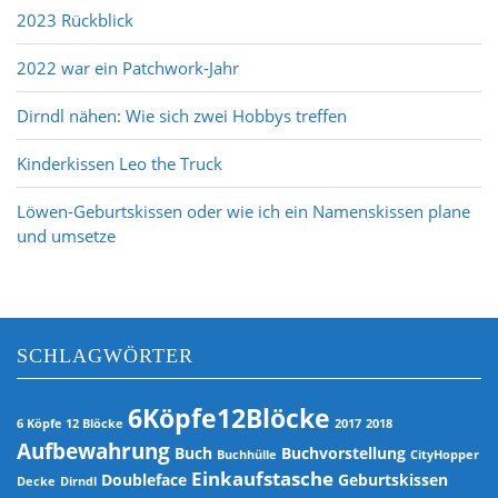
s
2023 Rückblick
n
a
2022 war ein Patchwork-Jahr
v
Dirndl nähen: Wie sich zwei Hobbys treffen
i
g
Kinderkissen Leo the Truck
a
t
Löwen-Geburtskissen oder wie ich ein Namenskissen plane
i
und umsetze
o
n
SCHLAGWÖRTER
6Köpfe12Blöcke
6 Köpfe 12 Blöcke
2017
2018
Aufbewahrung
Buch
Buchvorstellung
Buchhülle
CityHopper
Einkaufstasche
Doubleface
Geburtskissen
Decke
Dirndl