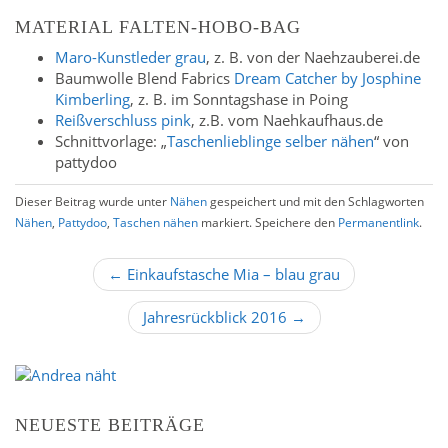
MATERIAL FALTEN-HOBO-BAG
Maro-Kunstleder grau
, z. B. von der Naehzauberei.de
Baumwolle Blend Fabrics
Dream Catcher by Josphine
Kimberling
, z. B. im Sonntagshase in Poing
Reißverschluss pink
, z.B. vom Naehkaufhaus.de
Schnittvorlage: „
Taschenlieblinge selber nähen
“ von
pattydoo
Dieser Beitrag wurde unter
Nähen
gespeichert und mit den Schlagworten
Nähen
,
Pattydoo
,
Taschen nähen
markiert. Speichere den
Permanentlink
.
B
← Einkaufstasche Mia – blau grau
e
Jahresrückblick 2016 →
i
t
r
a
g
NEUESTE BEITRÄGE