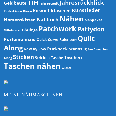
ITH
Jahresrückblick
Geldbeutel
Jahresquilt
Kunstleder
Kosmetiktaschen
Kinderkissen
Kissen
Nähen
Nähbuch
Namenskissen
Nähpaket
Patchwork
Pattydoo
Ohrringe
Nähzimmer
Quilt
Portemonnaie
Quick Curve Ruler
Quilt
Along
Rucksack
Row by Row
Schriftzug
SewAlong
Sew
Sticken
Taschen
Stricken
Tasche
Along
Taschen nähen
Wichtel
MEINE NÄHMASCHINEN