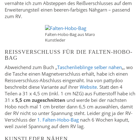
vernähte ich zum Absteppen des Reißverschlusses auf dem
Erweiterungsteil einen beeren-farbiges Nähgarn – passend
zum RV.
Falten-Hobo-Bag aus Maro
Kunstleder
REISSVERSCHLUSS FÜR DIE FALTEN-HOBO-
BAG
Abweichend zum Buch „
Taschenlieblinge selber nähen
„, wo
die Tasche einen Magnetverschluss erhält, habe ich einen
Reissverschluss-Abschluss eingenäht. Ina von pattydoo
beschreibt diese Variante auf ihrer
Website
. Statt den 4
Teilen a 31 x 4,5 cm (inkl. 1 cm NZG) aus Futterstoff habe ich
31 x
5,5 cm zugeschnitten
und werde bei der nächsten
Hobo noch mal 1 cm breiter dann 6,5 cm auswählen, damit
der RV nicht so unter Spannung steht. Leider ging ja der RV-
Verschluss der
1. Falten-Hobo-Bag
nach 6 Wochen kaputt,
weil zuviel Spannung auf dem RV lag.
KUNSTLEDER NÄHEN