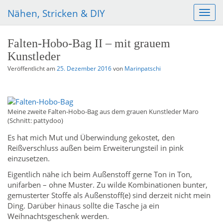
Nähen, Stricken & DIY
S
c
h
Falten-Hobo-Bag II – mit grauem
a
Kunstleder
l
t
Veröffentlicht am
25. Dezember 2016
von
Marinpatschi
e
N
a
v
Meine zweite Falten-Hobo-Bag aus dem grauen Kunstleder Maro
i
(Schnitt: pattydoo)
g
Es hat mich Mut und Überwindung gekostet, den
a
Reißverschluss außen beim Erweiterungsteil in pink
t
einzusetzen.
i
o
Eigentlich nähe ich beim Außenstoff gerne Ton in Ton,
n
unifarben – ohne Muster. Zu wilde Kombinationen bunter,
gemusterter Stoffe als Außenstoff(e) sind derzeit nicht mein
Ding. Darüber hinaus sollte die Tasche ja ein
Weihnachtsgeschenk werden.