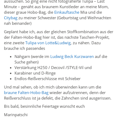
aussuchen. So ging eine nicht fotografierte Tulipa – Last
Minute – genäht aus braunem Kunstleder an meine Mom,
dieser graue Hobo-Bag, die
Einkauftasche
Mia und die
Citybag
zu meiner Schwester (Geburtstag und Weihnachten
nah beinander)
Geplant habe ich, aus der gleichen Stoffkombination aus der
der Falten-Hobo-Bag hier ist, das nächste Taschen-Projekt,
eine zweite
Tulipa von Lotte&Ludwig
, zu nähen. Dazu
brauche ich passendes
Nähgarn (werde im
Ludwig Beck Kurzwaren
auf die
Suche gehen)
Verstärkung H250 / Decovil /STYLE-Vil und
Karabiner und D-Ringe
Endlos-Reißverschlüsse mit Schieber
Und mal sehen, ob ich mich überwinden kann um die
braune Falten-Hobo-Bag
wieder aufzutrennen, denn der
Reißverschluss ist ja defekt, die Zähnchen sind ausgerissen.
Bis bald, besinnliche Feiertage wünscht euch
Marinpatschi