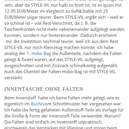
sein, aber da STYLE-VIL nur halb so breit ist, ist es quasi mit
12.95 EUR/Meter im Vergleich zu Soft&Stable mit 25
EUR/Meter sogar teurer. Beim STYLE-VIL ergibt sich – weil er
so schmal ist – viel Rest-Verschnitt, da z. B. die
Taschenfronten nicht mehr nebeneinander aufgelegt werden
konnten, sondern nur hintereinander. Dadurch erscheint
mir die Investition nochmal teurer, weil ich aus dem Rest
STYLE-VIL nur noch Kleinzeug machen könnte. Ich habe
analog der
1. Hobo Bag
die Außenteile, nachdem die Falten
gelegt & fixiert waren, auf das STYLE-VIL aufgelegt,
ausgeschnitten und mit Zickzack schmalkantig aufgenäht.
Auch das Oberteil der Falten-Hobo-Bag ist mit STYLE-VIL
verstärkt.
INNENTASCHE OHNE FALTEN
Beim Innenstoff habe ich keine Falten mehr gelegt, wie es
eigentlich im
Buch
/vom Schnittmuster her vorgesehen war.
Ich habe die fertig gefalteten Außenstoff-Teile als Vorlage für
die Größe & Form der Innenstoff-Teile verwendet. Warum?
Die Falten sind einfach im Innenstoff unpraktisch,
erschweren das Verstärken mit Vliesline und stören beim