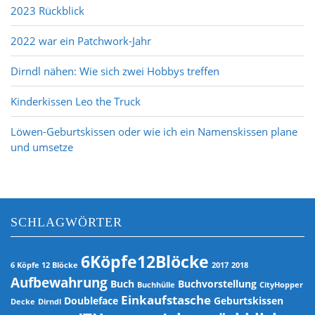
s
2023 Rückblick
n
a
2022 war ein Patchwork-Jahr
v
Dirndl nähen: Wie sich zwei Hobbys treffen
i
g
Kinderkissen Leo the Truck
a
t
Löwen-Geburtskissen oder wie ich ein Namenskissen plane
i
und umsetze
o
n
SCHLAGWÖRTER
6Köpfe12Blöcke
6 Köpfe 12 Blöcke
2017
2018
Aufbewahrung
Buch
Buchvorstellung
Buchhülle
CityHopper
Einkaufstasche
Doubleface
Geburtskissen
Decke
Dirndl