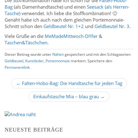
Die Stoffkombination habe ich schon für die
Falten-Hobo-
Bag
(als Damenhandtasche) und einen
Seesack (als Herren-
Tasche)
verwendet. Ich liebe die Stoffkombination! 🙂
Genäht habe ich auch nach dem gleichen Portemonnaie-
Schnitt schon den
Geldbeutel Nr. 1+2
und
Geldbeutel Nr. 3
.
Viele Grüße an die
MeMadeMittwoch-DIYler
&
Taschen&Täschchen
.
Dieser Beitrag wurde unter
Nähen
gespeichert und mit den Schlagworten
Geldbeutel
,
Kunstleder
,
Portemonnaie
markiert. Speichere den
Permanentlink
.
B
← Falten-Hobo-Bag: Die Handtasche für jeden Tag
e
Einkaufstasche Mia – blau grau →
i
t
r
a
g
NEUESTE BEITRÄGE