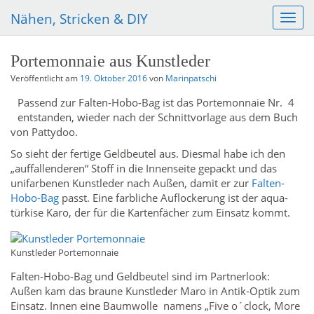
Nähen, Stricken & DIY
S
c
h
Portemonnaie aus Kunstleder
a
l
Veröffentlicht am
19. Oktober 2016
von
Marinpatschi
t
Passend zur Falten-Hobo-Bag ist das Portemonnaie Nr. 4
e
entstanden, wieder nach der Schnittvorlage aus dem Buch
N
von Pattydoo.
a
v
So sieht der fertige Geldbeutel aus. Diesmal habe ich den
i
„auffallenderen“ Stoff in die Innenseite gepackt und das
g
unifarbenen Kunstleder nach Außen, damit er zur
Falten-
a
Hobo-Bag
passt. Eine farbliche Auflockerung ist der aqua-
t
türkise Karo, der für die Kartenfächer zum Einsatz kommt.
i
o
Kunstleder Portemonnaie
n
Falten-Hobo-Bag und Geldbeutel sind im Partnerlook:
Außen kam das braune Kunstleder Maro in Antik-Optik zum
Einsatz. Innen eine Baumwolle namens „Five o´clock, More