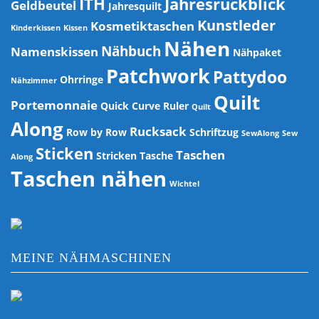
ITH
Jahresrückblick
Geldbeutel
Jahresquilt
Kunstleder
Kosmetiktaschen
Kinderkissen
Kissen
Nähen
Nähbuch
Namenskissen
Nähpaket
Patchwork
Pattydoo
Ohrringe
Nähzimmer
Quilt
Portemonnaie
Quick Curve Ruler
Quilt
Along
Rucksack
Row by Row
Schriftzug
SewAlong
Sew
Sticken
Taschen
Stricken
Tasche
Along
Taschen nähen
Wichtel
MEINE NÄHMASCHINEN