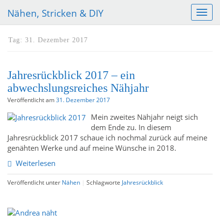
Nähen, Stricken & DIY
S
c
h
Tag:
31. Dezember 2017
a
l
t
Jahresrückblick 2017 – ein
e
N
abwechslungsreiches Nähjahr
a
Veröffentlicht am
31. Dezember 2017
v
i
Mein zweites Nähjahr neigt sich
g
dem Ende zu. In diesem
a
Jahresrückblick 2017 schaue ich nochmal zurück auf meine
t
genähten Werke und auf meine Wünsche in 2018.
i
Weiterlesen
o
n
Veröffentlicht unter
Nähen
|
Schlagworte
Jahresrückblick