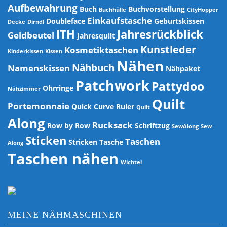
Aufbewahrung
Buch
Buchvorstellung
Buchhülle
CityHopper
Einkaufstasche
Doubleface
Geburtskissen
Decke
Dirndl
ITH
Jahresrückblick
Geldbeutel
Jahresquilt
Kunstleder
Kosmetiktaschen
Kinderkissen
Kissen
Nähen
Nähbuch
Namenskissen
Nähpaket
Patchwork
Pattydoo
Ohrringe
Nähzimmer
Quilt
Portemonnaie
Quick Curve Ruler
Quilt
Along
Rucksack
Row by Row
Schriftzug
SewAlong
Sew
Sticken
Taschen
Stricken
Tasche
Along
Taschen nähen
Wichtel
MEINE NÄHMASCHINEN