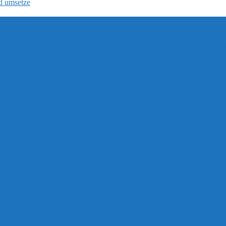
d umsetze
Einkaufsta
uch
Buchvorstellung
Doubleface
Buchhülle
CityHopper
Decke
Dirndl
Nähen
Patchwork
Pa
ähbuch
Nähpaket
Ohrringe
Nähzimmer
Taschen nähen
Taschen
Tasche
Wichtel