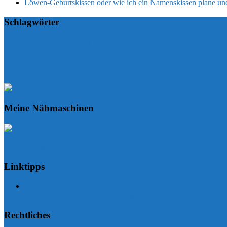
Löwen-Geburtskissen oder wie ich ein Namenskissen plane un
Schlagwörter
6Köpfe12Blöcke
Aufbewahrung
B
6 Köpfe 12 Blöcke
2017
2018
Kunstleder
N
Kosmetiktaschen
Namenskissen
Kinderkissen
Kissen
Sticken
Rucksack
Row by Row
Schriftzug
Stricken
SewAlong
Sew Along
Meine Nähmaschinen
Follow my blog with Bloglovin
Linktipps
Schnittmusterdatenbank Sewunity
Stoffläden, Kurzwaren & Nähmaschinen-Zubehör
Rechtliches