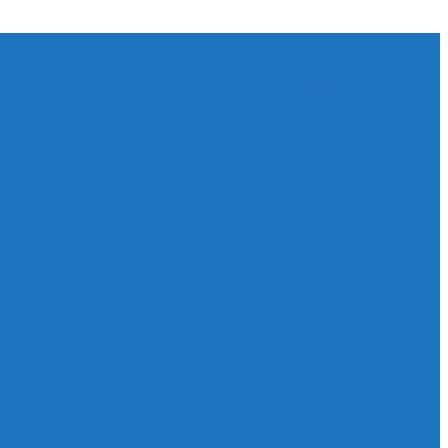
ITH
Jahresrückblick
sche
Geldbeutel
Geburtskissen
Jahresquilt
Quilt Along
ttydoo
Portemonnaie
Quick Curve Ruler
Quilt